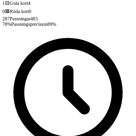
1
🟨
Gula kort
4
0
🟥
Röda kort
0
287
Passningar
483
78%
Passningsprecision
89%