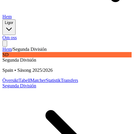
Hem
Ligor
Om oss
Hem
/
Segunda División
SD
Segunda División
Spain
•
Säsong
2025
/
2026
Översikt
Tabell
Matcher
Statistik
Transfers
Segunda División