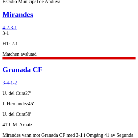
Estadio Municipal de Anduva
Mirandes
4-2-3-1
3
-
1
HT:
2
-
1
Matchen avslutad
Granada CF
3-4-1-2
U. del Cura
27
'
J. Hernandez
45
'
U. del Cura
58
'
41
'
J. M. Arnaiz
Mirandes
vann
mot
Granada CF
med
3
-
1
i
Omgång 41
av
Segunda