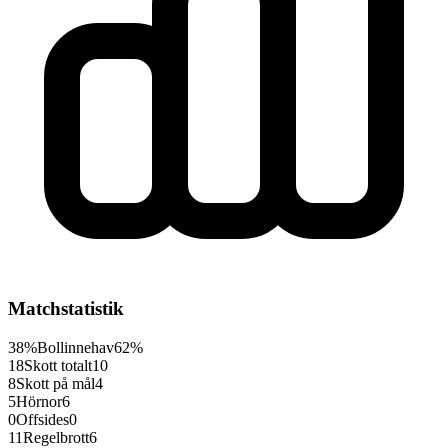
Matchstatistik
38%
Bollinnehav
62%
18
Skott totalt
10
8
Skott på mål
4
5
Hörnor
6
0
Offsides
0
11
Regelbrott
6