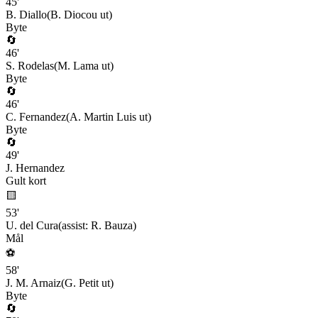
45
'
B. Diallo
(
B. Diocou
ut)
Byte
🔄
46
'
S. Rodelas
(
M. Lama
ut)
Byte
🔄
46
'
C. Fernandez
(
A. Martin Luis
ut)
Byte
🔄
49
'
J. Hernandez
Gult kort
🟨
53
'
U. del Cura
(assist:
R. Bauza
)
Mål
⚽
58
'
J. M. Arnaiz
(
G. Petit
ut)
Byte
🔄