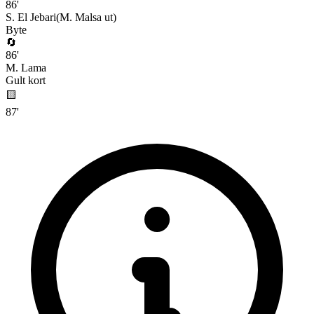
86
'
S. El Jebari
(
M. Malsa
ut)
Byte
🔄
86
'
M. Lama
Gult kort
🟨
87
'