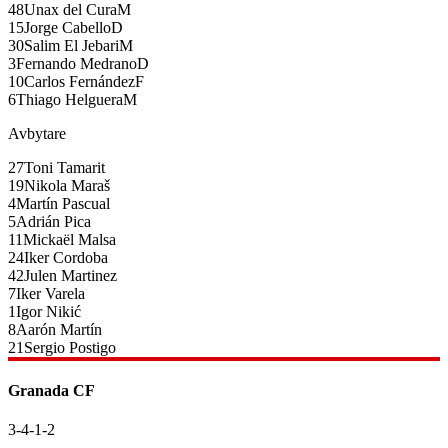
48
Unax del Cura
M
15
Jorge Cabello
D
30
Salim El Jebari
M
3
Fernando Medrano
D
10
Carlos Fernández
F
6
Thiago Helguera
M
Avbytare
27
Toni Tamarit
19
Nikola Maraš
4
Martín Pascual
5
Adrián Pica
11
Mickaël Malsa
24
Iker Cordoba
42
Julen Martinez
7
Iker Varela
1
Igor Nikić
8
Aarón Martín
21
Sergio Postigo
Granada CF
3-4-1-2