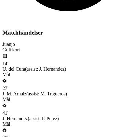
Matchhändelser
Juanjo
Gult kort
🟨
14
'
U. del Cura
(assist:
J. Hernandez
)
Mål
⚽
27
'
J. M. Arnaiz
(assist:
M. Trigueros
)
Mål
⚽
41
'
J. Hernandez
(assist:
P. Perez
)
Mål
⚽