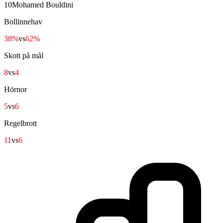
10
Mohamed Bouldini
Bollinnehav
38%
vs
62%
Skott på mål
8
vs
4
Hörnor
5
vs
6
Regelbrott
11
vs
6