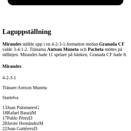
Laguppställning
Mirandes
ställde upp i en
4-2-3-1
-formation medan
Granada CF
valde
3-4-1-2
.
Tränarna
Antxon Muneta
och
Pacheta
möttes på
sidlinjen.
Mirandes
hade
11
spelare på bänken,
Granada CF
hade
8
.
Mirandes
4-2-3-1
Tränare:
Antxon Muneta
Startelva
13
Juan Palomares
G
18
Rafael Bauzà
M
17
Pablo Pérez
D
28
Javier Hernández
M
22
Juan Gutiérrez
D