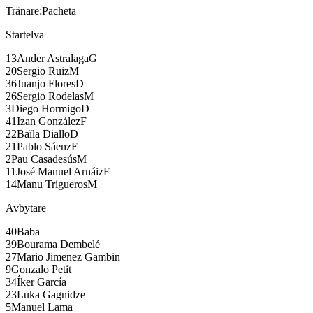
Tränare:
Pacheta
Startelva
13
Ander Astralaga
G
20
Sergio Ruiz
M
36
Juanjo Flores
D
26
Sergio Rodelas
M
3
Diego Hormigo
D
41
Izan González
F
22
Baïla Diallo
D
21
Pablo Sáenz
F
2
Pau Casadesús
M
11
José Manuel Arnáiz
F
14
Manu Trigueros
M
Avbytare
40
Baba
39
Bourama Dembelé
27
Mario Jimenez Gambin
9
Gonzalo Petit
34
Íker García
23
Luka Gagnidze
5
Manuel Lama