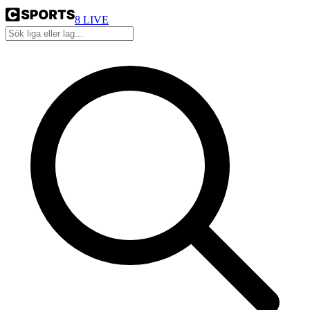
8
LIVE