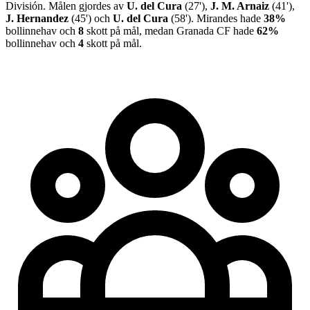
División
.
Målen gjordes av
U. del Cura
(
27
')
,
J. M. Arnaiz
(
41
')
,
J. Hernandez
(
45
')
och
U. del Cura
(
58
')
.
Mirandes
hade
38%
bollinnehav och
8
skott på mål, medan
Granada CF
hade
62%
bollinnehav och
4
skott på mål.