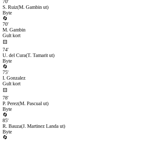
70
'
S. Ruiz
(
M. Gambin
ut)
Byte
🔄
70
'
M. Gambin
Gult kort
🟨
74
'
U. del Cura
(
T. Tamarit
ut)
Byte
🔄
75
'
I. Gonzalez
Gult kort
🟨
78
'
P. Perez
(
M. Pascual
ut)
Byte
🔄
85
'
R. Bauza
(
J. Martinez Landa
ut)
Byte
🔄