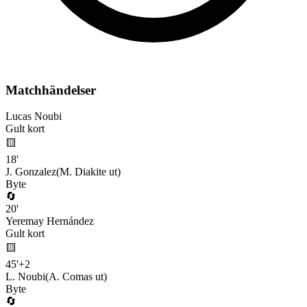
Matchhändelser
Lucas Noubi
Gult kort
🟨
18
'
J. Gonzalez
(
M. Diakite
ut)
Byte
🔄
20
'
Yeremay Hernández
Gult kort
🟨
45
'
+
2
L. Noubi
(
A. Comas
ut)
Byte
🔄