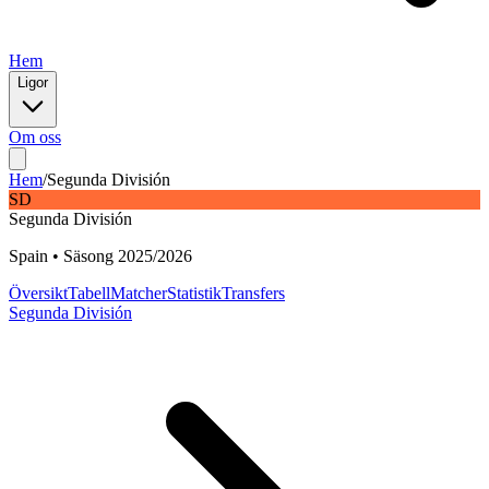
Hem
Ligor
Om oss
Hem
/
Segunda División
SD
Segunda División
Spain
•
Säsong
2025
/
2026
Översikt
Tabell
Matcher
Statistik
Transfers
Segunda División