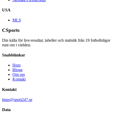
USA
MLS
CSports
Din källa för live-resultat, tabeller och statistik från
19
fotbollsligor
runt om i världen.
Snabblänkar
Hem
Blogg
Om oss
Kontakt
Kontakt
linus@sport247.se
Data