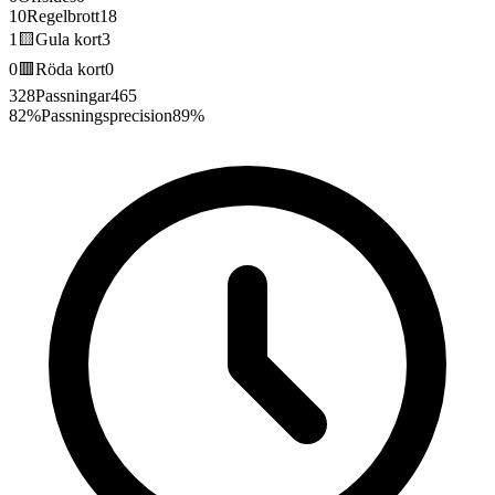
10
Regelbrott
18
1
🟨
Gula kort
3
0
🟥
Röda kort
0
328
Passningar
465
82%
Passningsprecision
89%