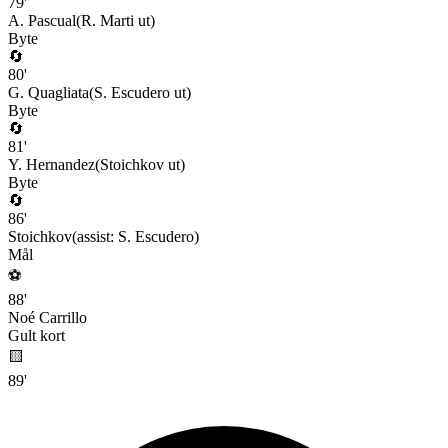
79
'
A. Pascual
(
R. Marti
ut)
Byte
🔄
80
'
G. Quagliata
(
S. Escudero
ut)
Byte
🔄
81
'
Y. Hernandez
(
Stoichkov
ut)
Byte
🔄
86
'
Stoichkov
(assist:
S. Escudero
)
Mål
⚽
88
'
Noé Carrillo
Gult kort
🟨
89
'