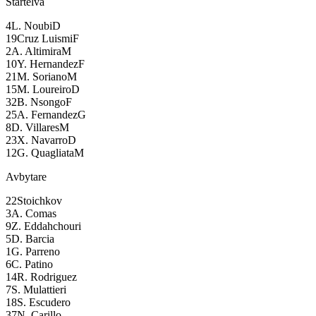
Startelva
4
L. Noubi
D
19
Cruz Luismi
F
2
A. Altimira
M
10
Y. Hernandez
F
21
M. Soriano
M
15
M. Loureiro
D
32
B. Nsongo
F
25
A. Fernandez
G
8
D. Villares
M
23
X. Navarro
D
12
G. Quagliata
M
Avbytare
22
Stoichkov
3
A. Comas
9
Z. Eddahchouri
5
D. Barcia
1
G. Parreno
6
C. Patino
14
R. Rodriguez
7
S. Mulattieri
18
S. Escudero
37
N. Carillo