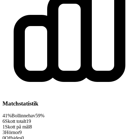
Matchstatistik
41%
Bollinnehav
59%
6
Skott totalt
19
1
Skott på mål
8
3
Hörnor
9
0
Offsides
0