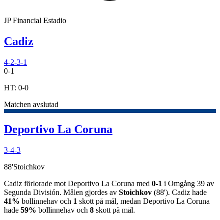
JP Financial Estadio
Cadiz
4-2-3-1
0
-
1
HT:
0
-
0
Matchen avslutad
Deportivo La Coruna
3-4-3
88
'
Stoichkov
Cadiz
förlorade
mot
Deportivo La Coruna
med
0
-
1
i
Omgång 39
av
Segunda División
.
Målen gjordes av
Stoichkov
(
88
')
.
Cadiz
hade
41%
bollinnehav och
1
skott på mål, medan
Deportivo La Coruna
hade
59%
bollinnehav och
8
skott på mål.