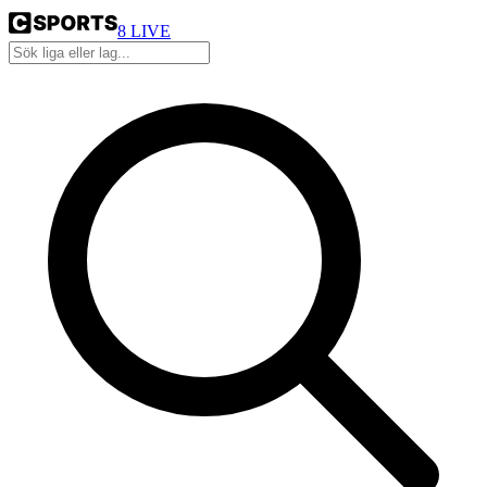
8
LIVE