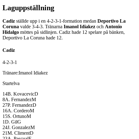
Laguppställning
Cadiz
ställde upp i en
4-2-3-1
-formation medan
Deportivo La
Coruna
valde
3-4-3
.
Tränarna
Imanol Idiakez
och
Antonio
Hidalgo
möttes på sidlinjen.
Cadiz
hade
12
spelare på bänken,
Deportivo La Coruna
hade
12
.
Cadiz
4-2-3-1
Tränare:
Imanol Idiakez
Startelva
14
B. Kovacevic
D
8
A. Fernandez
M
27
P. Fernandez
D
16
A. Cordero
M
15
S. Ortuno
M
1
D. Gil
G
24
J. Gonzalez
M
21
M. Climent
D
23
A. Pascual
F