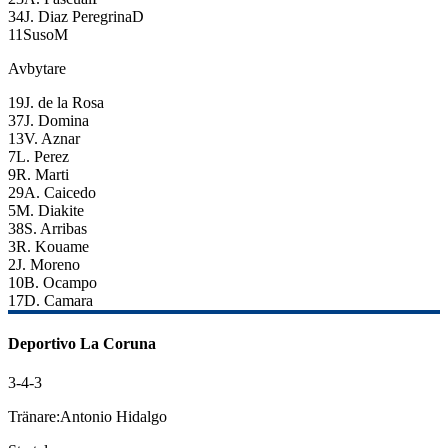
34
J. Diaz Peregrina
D
11
Suso
M
Avbytare
19
J. de la Rosa
37
J. Domina
13
V. Aznar
7
L. Perez
9
R. Marti
29
A. Caicedo
5
M. Diakite
38
S. Arribas
3
R. Kouame
2
J. Moreno
10
B. Ocampo
17
D. Camara
Deportivo La Coruna
3-4-3
Tränare:
Antonio Hidalgo