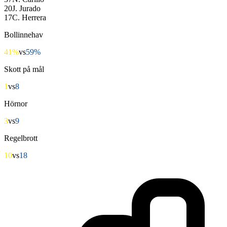
20
J. Jurado
17
C. Herrera
Bollinnehav
41%
vs
59%
Skott på mål
1
vs
8
Hörnor
3
vs
9
Regelbrott
10
vs
18