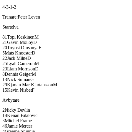
4-3-1-2
Tränare:
Peter Leven
Startelva
81
Topi Keskinen
M
21
Gavin Molloy
D
20
Toyosi Olusanya
F
5
Mats Knoester
D
22
Jack Milne
D
25
Lyall Cameron
M
23
Liam Morrison
D
8
Dennis Geiger
M
13
Nick Suman
G
29
Kjartan Mar Kjartansson
M
15
Kevin Nisbet
F
Avbytare
2
Nicky Devlin
14
Kenan Bilalovic
3
Mitchel Frame
46
Jamie Mercer
4
Graeme Shinnie