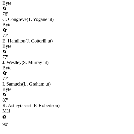
Byte
🔄
76
'
C. Congreve
(
T. Yogane
ut)
Byte
🔄
77
'
E. Hamilton
(
J. Cotterill
ut)
Byte
🔄
77
'
J. Westley
(
S. Murray
ut)
Byte
🔄
77
'
I. Samuels
(
L. Graham
ut)
Byte
🔄
87
'
R. Astley
(assist:
F. Robertson
)
Mål
⚽
90
'