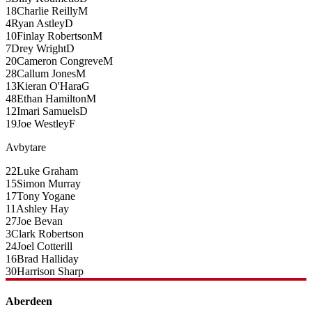
18
Charlie Reilly
M
4
Ryan Astley
D
10
Finlay Robertson
M
7
Drey Wright
D
20
Cameron Congreve
M
28
Callum Jones
M
13
Kieran O'Hara
G
48
Ethan Hamilton
M
12
Imari Samuels
D
19
Joe Westley
F
Avbytare
22
Luke Graham
15
Simon Murray
17
Tony Yogane
11
Ashley Hay
27
Joe Bevan
3
Clark Robertson
24
Joel Cotterill
16
Brad Halliday
30
Harrison Sharp
Aberdeen