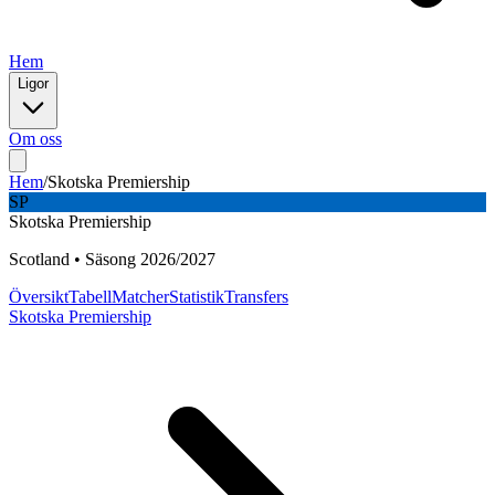
Hem
Ligor
Om oss
Hem
/
Skotska Premiership
SP
Skotska Premiership
Scotland
•
Säsong
2026
/
2027
Översikt
Tabell
Matcher
Statistik
Transfers
Skotska Premiership