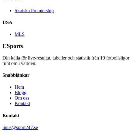
Skotska Premiership
USA
MLS
CSports
Din källa för live-resultat, tabeller och statistik från
19
fotbollsligor
runt om i världen.
Snabblänkar
Hem
Blogg
Om oss
Kontakt
Kontakt
linus@sport247.se