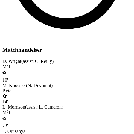
Matchhändelser
D. Wright
(assist:
C. Reilly
)
Mål
⚽
10
'
M. Knoester
(
N. Devlin
ut)
Byte
🔄
14
'
L. Morrison
(assist:
L. Cameron
)
Mål
⚽
23
'
T. Olusanya