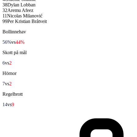
38
Dylan Lobban
32
Aremu Afeez
11
Nicolas Milanović
99
Per Kristian Bråtveit
Bollinnehav
56%
vs
44%
Skott på mål
6
vs
2
Hörnor
7
vs
2
Regelbrott
14
vs
9