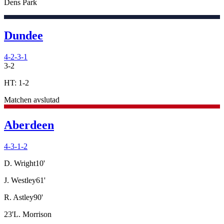
Dens Park
Dundee
4-2-3-1
3
-
2
HT:
1
-
2
Matchen avslutad
Aberdeen
4-3-1-2
D. Wright
10
'
J. Westley
61
'
R. Astley
90
'
23
'
L. Morrison