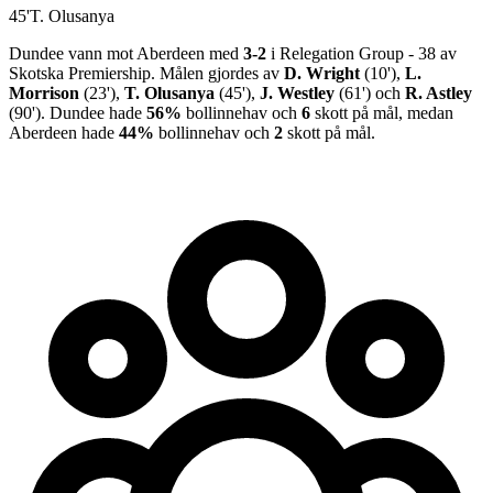
45
'
T. Olusanya
Dundee
vann
mot
Aberdeen
med
3
-
2
i
Relegation Group - 38
av
Skotska Premiership
.
Målen gjordes av
D. Wright
(
10
')
,
L.
Morrison
(
23
')
,
T. Olusanya
(
45
')
,
J. Westley
(
61
')
och
R. Astley
(
90
')
.
Dundee
hade
56%
bollinnehav och
6
skott på mål, medan
Aberdeen
hade
44%
bollinnehav och
2
skott på mål.