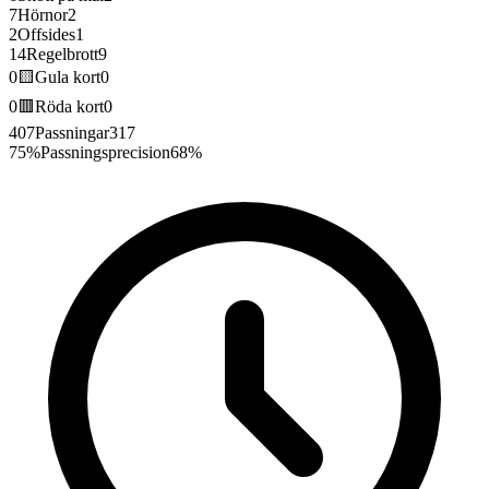
7
Hörnor
2
2
Offsides
1
14
Regelbrott
9
0
🟨
Gula kort
0
0
🟥
Röda kort
0
407
Passningar
317
75%
Passningsprecision
68%