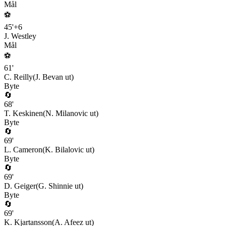
Mål
⚽
45
'
+
6
J. Westley
Mål
⚽
61
'
C. Reilly
(
J. Bevan
ut)
Byte
🔄
68
'
T. Keskinen
(
N. Milanovic
ut)
Byte
🔄
69
'
L. Cameron
(
K. Bilalovic
ut)
Byte
🔄
69
'
D. Geiger
(
G. Shinnie
ut)
Byte
🔄
69
'
K. Kjartansson
(
A. Afeez
ut)