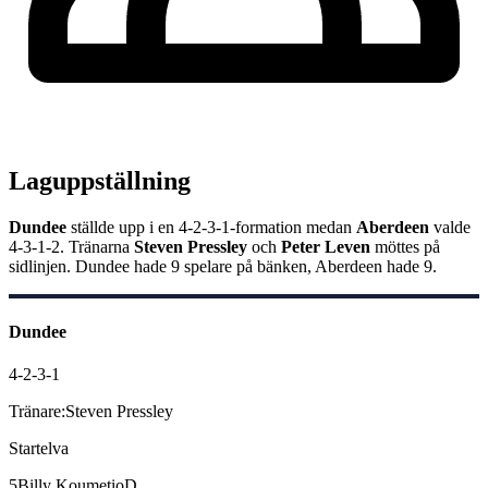
Laguppställning
Dundee
ställde upp i en
4-2-3-1
-formation medan
Aberdeen
valde
4-3-1-2
.
Tränarna
Steven Pressley
och
Peter Leven
möttes på
sidlinjen.
Dundee
hade
9
spelare på bänken,
Aberdeen
hade
9
.
Dundee
4-2-3-1
Tränare:
Steven Pressley
Startelva
5
Billy Koumetio
D