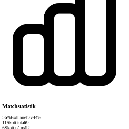
Matchstatistik
56%
Bollinnehav
44%
11
Skott totalt
9
6
Skott på mål
2