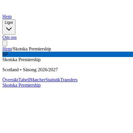
Hem
Ligor
Om oss
Hem
/
Skotska Premiership
SP
Skotska Premiership
Scotland
•
Säsong
2026
/
2027
Översikt
Tabell
Matcher
Statistik
Transfers
Skotska Premiership