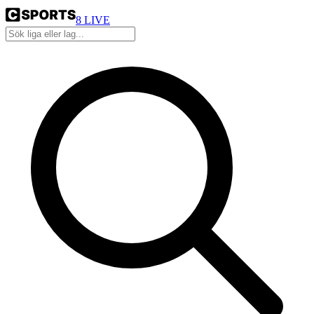
8
LIVE