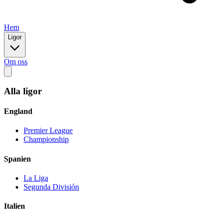
Hem
Ligor
Om oss
Alla ligor
England
Premier League
Championship
Spanien
La Liga
Segunda División
Italien