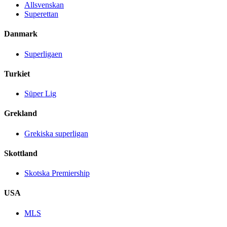
Allsvenskan
Superettan
Danmark
Superligaen
Turkiet
Süper Lig
Grekland
Grekiska superligan
Skottland
Skotska Premiership
USA
MLS