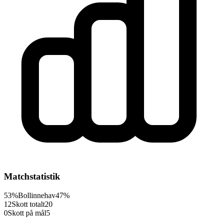
Matchstatistik
53%
Bollinnehav
47%
12
Skott totalt
20
0
Skott på mål
5