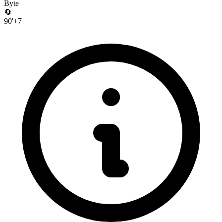
Byte
🔄
90
'
+
7