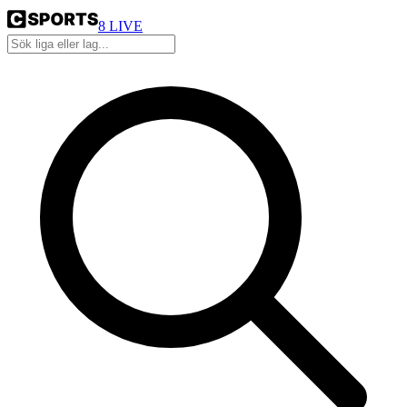
8
LIVE