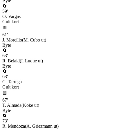
Byte
🔄
59
'
O. Vargas
Gult kort
🟨
61
'
J. Morcillo
(
M. Cubo
ut)
Byte
🔄
63
'
R. Belaid
(
I. Luque
ut)
Byte
🔄
63
'
C. Tarrega
Gult kort
🟨
67
'
T. Almada
(
Koke
ut)
Byte
🔄
73
'
R. Mendoza
(
A. Griezmann
ut)