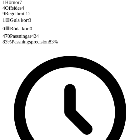
1
Hörnor
7
4
Offsides
4
9
Regelbrott
12
1
🟨
Gula kort
3
0
🟥
Röda kort
0
470
Passningar
424
83%
Passningsprecision
83%