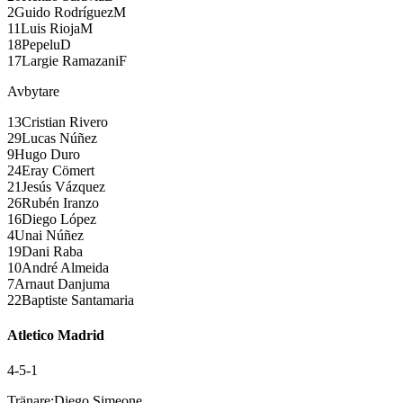
2
Guido Rodríguez
M
11
Luis Rioja
M
18
Pepelu
D
17
Largie Ramazani
F
Avbytare
13
Cristian Rivero
29
Lucas Núñez
9
Hugo Duro
24
Eray Cömert
21
Jesús Vázquez
26
Rubén Iranzo
16
Diego López
4
Unai Núñez
19
Dani Raba
10
André Almeida
7
Arnaut Danjuma
22
Baptiste Santamaria
Atletico Madrid
4-5-1
Tränare:
Diego Simeone