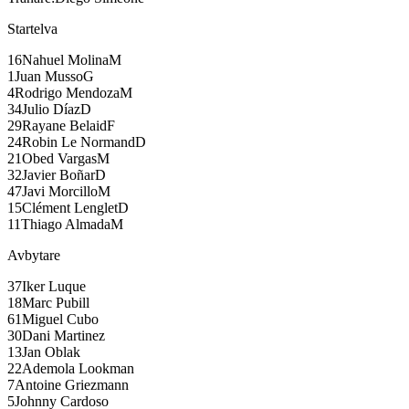
Startelva
16
Nahuel Molina
M
1
Juan Musso
G
4
Rodrigo Mendoza
M
34
Julio Díaz
D
29
Rayane Belaid
F
24
Robin Le Normand
D
21
Obed Vargas
M
32
Javier Boñar
D
47
Javi Morcillo
M
15
Clément Lenglet
D
11
Thiago Almada
M
Avbytare
37
Iker Luque
18
Marc Pubill
61
Miguel Cubo
30
Dani Martinez
13
Jan Oblak
22
Ademola Lookman
7
Antoine Griezmann
5
Johnny Cardoso