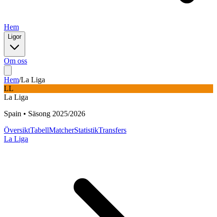
Hem
Ligor
Om oss
Hem
/
La Liga
LL
La Liga
Spain
•
Säsong
2025
/
2026
Översikt
Tabell
Matcher
Statistik
Transfers
La Liga