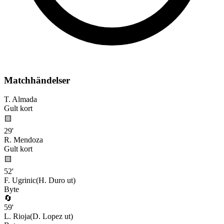
Matchhändelser
T. Almada
Gult kort
🟨
29
'
R. Mendoza
Gult kort
🟨
52
'
F. Ugrinic
(
H. Duro
ut)
Byte
🔄
59
'
L. Rioja
(
D. Lopez
ut)