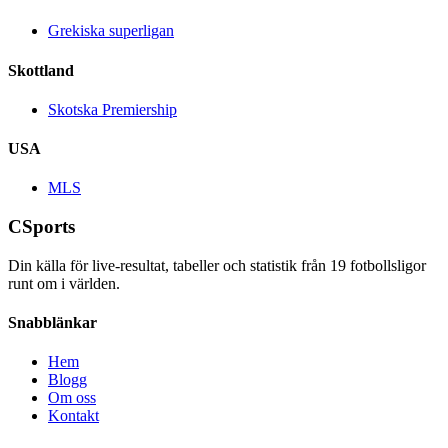
Grekiska superligan
Skottland
Skotska Premiership
USA
MLS
CSports
Din källa för live-resultat, tabeller och statistik från
19
fotbollsligor
runt om i världen.
Snabblänkar
Hem
Blogg
Om oss
Kontakt