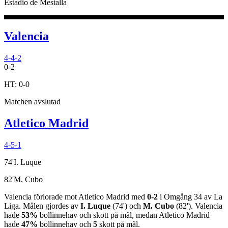
Estadio de Mestalla
Valencia
4-4-2
0
-
2
HT:
0
-
0
Matchen avslutad
Atletico Madrid
4-5-1
74
'
I. Luque
82
'
M. Cubo
Valencia
förlorade
mot
Atletico Madrid
med
0
-
2
i
Omgång 34
av
La
Liga
.
Målen gjordes av
I. Luque
(
74
')
och
M. Cubo
(
82
')
.
Valencia
hade
53%
bollinnehav och
skott på mål, medan
Atletico Madrid
hade
47%
bollinnehav och
5
skott på mål.