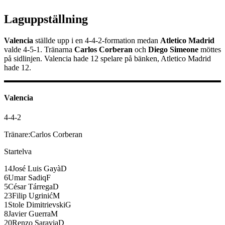
Laguppställning
Valencia
ställde upp i en
4-4-2
-formation medan
Atletico Madrid
valde
4-5-1
.
Tränarna
Carlos Corberan
och
Diego Simeone
möttes
på sidlinjen.
Valencia
hade
12
spelare på bänken,
Atletico Madrid
hade
12
.
Valencia
4-4-2
Tränare:
Carlos Corberan
Startelva
14
José Luis Gayà
D
6
Umar Sadiq
F
5
César Tárrega
D
23
Filip Ugrinić
M
1
Stole Dimitrievski
G
8
Javier Guerra
M
20
Renzo Saravia
D