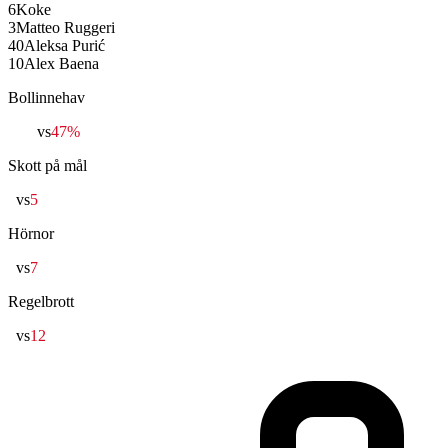
6
Koke
3
Matteo Ruggeri
40
Aleksa Purić
10
Alex Baena
Bollinnehav
53%
vs
47%
Skott på mål
0
vs
5
Hörnor
1
vs
7
Regelbrott
9
vs
12