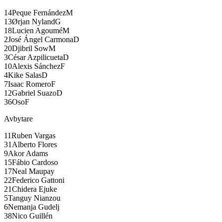
14
Peque Fernández
M
13
Ørjan Nyland
G
18
Lucien Agoumé
M
2
José Ángel Carmona
D
20
Djibril Sow
M
3
César Azpilicueta
D
10
Alexis Sánchez
F
4
Kike Salas
D
7
Isaac Romero
F
12
Gabriel Suazo
D
36
Oso
F
Avbytare
11
Ruben Vargas
31
Alberto Flores
9
Akor Adams
15
Fábio Cardoso
17
Neal Maupay
22
Federico Gattoni
21
Chidera Ejuke
5
Tanguy Nianzou
6
Nemanja Gudelj
38
Nico Guillén