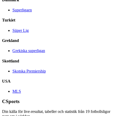
Superligaen
Turkiet
Süper Lig
Grekland
Grekiska superligan
Skottland
Skotska Premiership
USA
MLS
CSports
Din källa för live-resultat, tabeller och statistik från
19
fotbollsligor