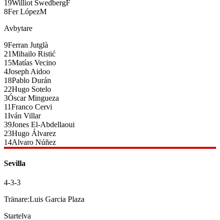
19
Williot Swedberg
F
8
Fer López
M
Avbytare
9
Ferran Jutglà
21
Mihailo Ristić
15
Matías Vecino
4
Joseph Aidoo
18
Pablo Durán
22
Hugo Sotelo
3
Óscar Mingueza
11
Franco Cervi
1
Iván Villar
39
Jones El-Abdellaoui
23
Hugo Álvarez
14
Alvaro Núñez
Sevilla
4-3-3
Tränare:
Luis Garcia Plaza
Startelva