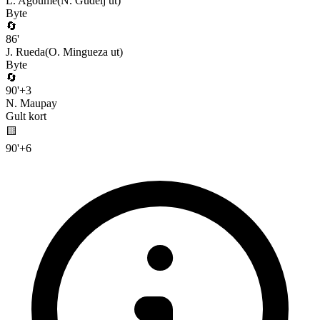
L. Agoume
(
N. Gudelj
ut)
Byte
🔄
86
'
J. Rueda
(
O. Mingueza
ut)
Byte
🔄
90
'
+
3
N. Maupay
Gult kort
🟨
90
'
+
6