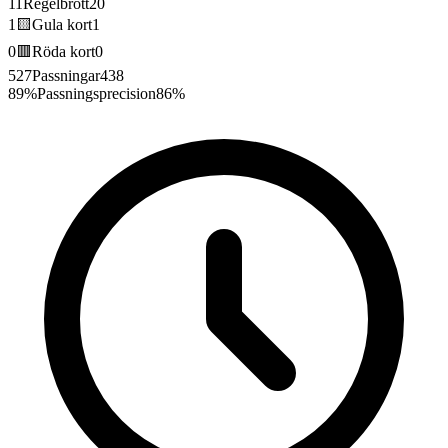
11
Regelbrott
20
1
🟨
Gula kort
1
0
🟥
Röda kort
0
527
Passningar
438
89%
Passningsprecision
86%