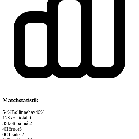
Matchstatistik
54%
Bollinnehav
46%
12
Skott totalt
9
3
Skott på mål
2
4
Hörnor
3
0
Offsides
2