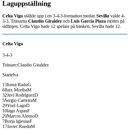
Laguppställning
Celta Vigo
ställde upp i en
3-4-3
-formation medan
Sevilla
valde
4-
3-3
.
Tränarna
Claudio Giraldez
och
Luis Garcia Plaza
möttes på
sidlinjen.
Celta Vigo
hade
12
spelare på bänken,
Sevilla
hade
12
.
Celta Vigo
3-4-3
Tränare:
Claudio Giraldez
Startelva
13
Ionuț Radu
G
6
Ilaix Moriba
M
32
Javi Rodríguez
D
5
Sergio Carreira
M
29
Yoel Lago
D
10
Iago Aspas
F
20
Marcos Alonso
D
7
Borja Iglesias
F
17
Javier Rueda
M