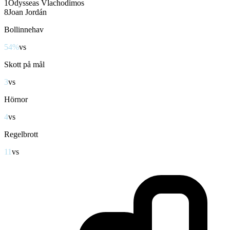
1
Odysseas Vlachodimos
8
Joan Jordán
Bollinnehav
54%
vs
46%
Skott på mål
3
vs
2
Hörnor
4
vs
3
Regelbrott
11
vs
20