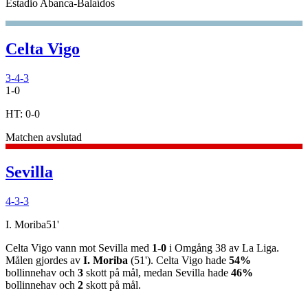
Estadio Abanca-Balaídos
Celta Vigo
3-4-3
1
-
0
HT:
0
-
0
Matchen avslutad
Sevilla
4-3-3
I. Moriba
51
'
Celta Vigo
vann
mot
Sevilla
med
1
-
0
i
Omgång 38
av
La Liga
.
Målen gjordes av
I. Moriba
(
51
')
.
Celta Vigo
hade
54%
bollinnehav och
3
skott på mål, medan
Sevilla
hade
46%
bollinnehav och
2
skott på mål.