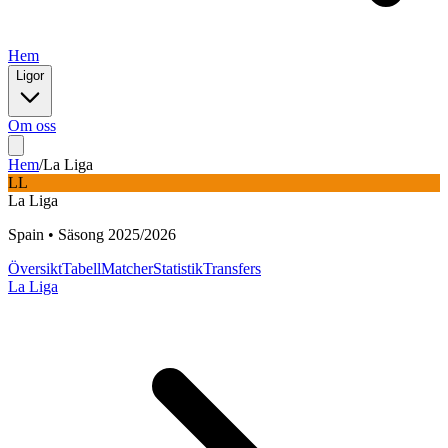
Hem
Ligor
Om oss
Hem
/
La Liga
LL
La Liga
Spain
•
Säsong
2025
/
2026
Översikt
Tabell
Matcher
Statistik
Transfers
La Liga