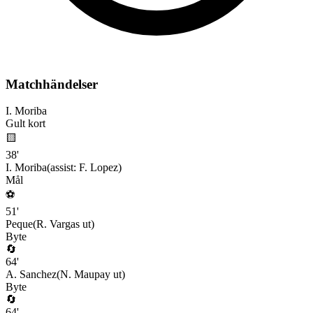
Matchhändelser
I. Moriba
Gult kort
🟨
38
'
I. Moriba
(assist:
F. Lopez
)
Mål
⚽
51
'
Peque
(
R. Vargas
ut)
Byte
🔄
64
'
A. Sanchez
(
N. Maupay
ut)
Byte
🔄
64
'