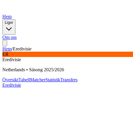
Hem
Ligor
Om oss
Hem
/
Eredivisie
ER
Eredivisie
Netherlands
•
Säsong
2025
/
2026
Översikt
Tabell
Matcher
Statistik
Transfers
Eredivisie