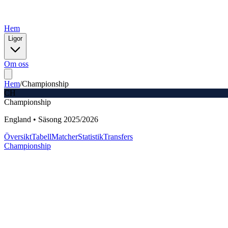
Hem
Ligor
Om oss
Hem
/
Championship
CH
Championship
England
•
Säsong
2025
/
2026
Översikt
Tabell
Matcher
Statistik
Transfers
Championship