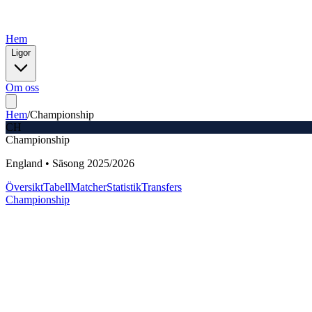
Hem
Ligor
Om oss
Hem
/
Championship
CH
Championship
England
•
Säsong
2025
/
2026
Översikt
Tabell
Matcher
Statistik
Transfers
Championship