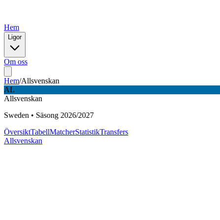
Hem
Ligor
Om oss
Hem
/
Allsvenskan
AL
Allsvenskan
Sweden
•
Säsong
2026
/
2027
Översikt
Tabell
Matcher
Statistik
Transfers
Allsvenskan