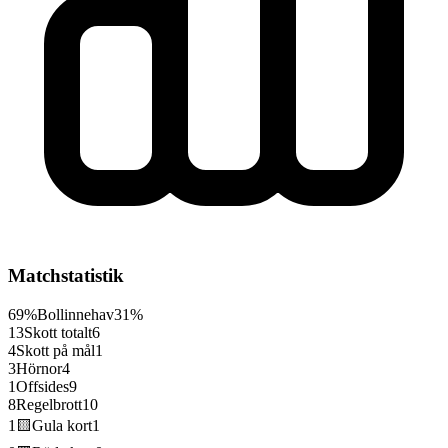
Matchstatistik
69%
Bollinnehav
31%
13
Skott totalt
6
4
Skott på mål
1
3
Hörnor
4
1
Offsides
9
8
Regelbrott
10
1
🟨
Gula kort
1