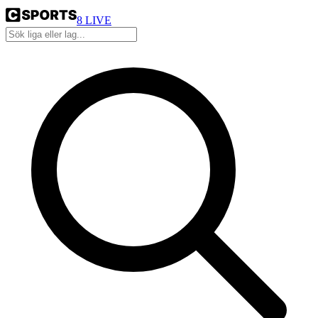
8
LIVE