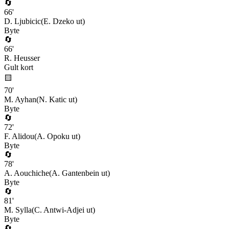
🔄
66
'
D. Ljubicic
(
E. Dzeko
ut)
Byte
🔄
66
'
R. Heusser
Gult kort
🟨
70
'
M. Ayhan
(
N. Katic
ut)
Byte
🔄
72
'
F. Alidou
(
A. Opoku
ut)
Byte
🔄
78
'
A. Aouchiche
(
A. Gantenbein
ut)
Byte
🔄
81
'
M. Sylla
(
C. Antwi-Adjei
ut)
Byte
🔄