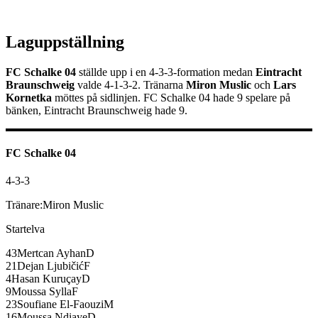
Laguppställning
FC Schalke 04
ställde upp i en
4-3-3
-formation medan
Eintracht
Braunschweig
valde
4-1-3-2
.
Tränarna
Miron Muslic
och
Lars
Kornetka
möttes på sidlinjen.
FC Schalke 04
hade
9
spelare på
bänken,
Eintracht Braunschweig
hade
9
.
FC Schalke 04
4-3-3
Tränare:
Miron Muslic
Startelva
43
Mertcan Ayhan
D
21
Dejan Ljubičić
F
4
Hasan Kuruçay
D
9
Moussa Sylla
F
23
Soufiane El-Faouzi
M
16
Moussa Ndiaye
D