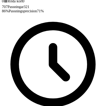
0
🟥
Röda kort
0
707
Passningar
321
86%
Passningsprecision
71%