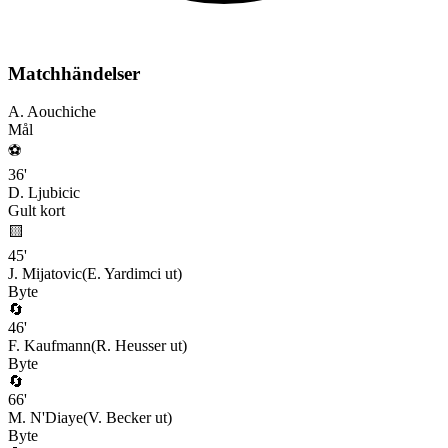
Matchhändelser
A. Aouchiche
Mål
⚽
36
'
D. Ljubicic
Gult kort
🟨
45
'
J. Mijatovic
(
E. Yardimci
ut)
Byte
🔄
46
'
F. Kaufmann
(
R. Heusser
ut)
Byte
🔄
66
'
M. N'Diaye
(
V. Becker
ut)
Byte