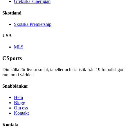
Grekiska superligan
Skottland
Skotska Premiership
USA
MLS
CSports
Din källa för live-resultat, tabeller och statistik från
19
fotbollsligor
runt om i världen.
Snabblänkar
Hem
Blogg
Om oss
Kontakt
Kontakt