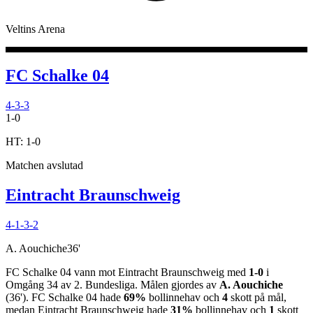
Veltins Arena
FC Schalke 04
4-3-3
1
-
0
HT:
1
-
0
Matchen avslutad
Eintracht Braunschweig
4-1-3-2
A. Aouchiche
36
'
FC Schalke 04
vann
mot
Eintracht Braunschweig
med
1
-
0
i
Omgång 34
av
2. Bundesliga
.
Målen gjordes av
A. Aouchiche
(
36
')
.
FC Schalke 04
hade
69%
bollinnehav och
4
skott på mål,
medan
Eintracht Braunschweig
hade
31%
bollinnehav och
1
skott