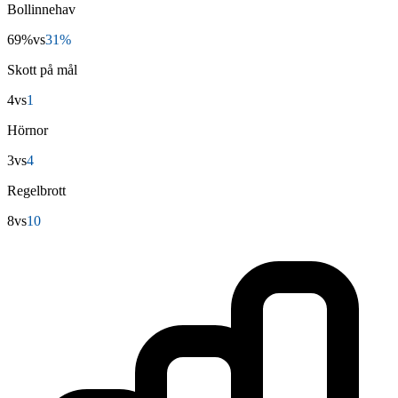
Bollinnehav
69%
vs
31%
Skott på mål
4
vs
1
Hörnor
3
vs
4
Regelbrott
8
vs
10