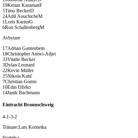
19
Kenan Karaman
F
5
Timo Becker
D
24
Adil Aouchiche
M
1
Loris Karius
G
6
Ron Schallenberg
M
Avbytare
17
Adrian Gantenbein
18
Christopher Antwi-Adjei
33
Vitalie Becker
3
Dylan Leonard
22
Kevin Müller
25
Nikola Katić
7
Christian Gomis
10
Edin Džeko
14
Janik Bachmann
Eintracht Braunschweig
4-1-3-2
Tränare:
Lars Kornetka
Startelva